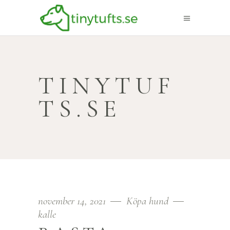
TINYTUF
TS.SE
november 14, 2021
Köpa hund
kalle