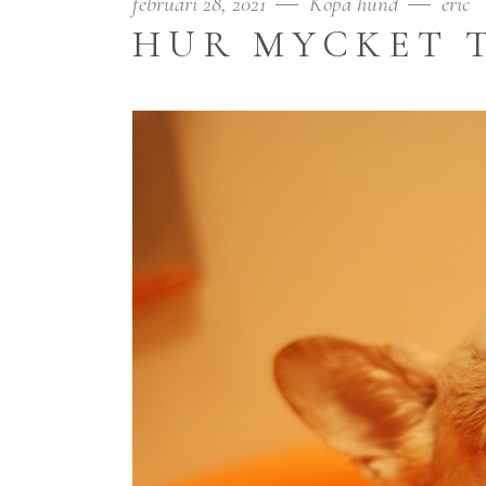
februari 28, 2021
Köpa hund
eric
HUR MYCKET 