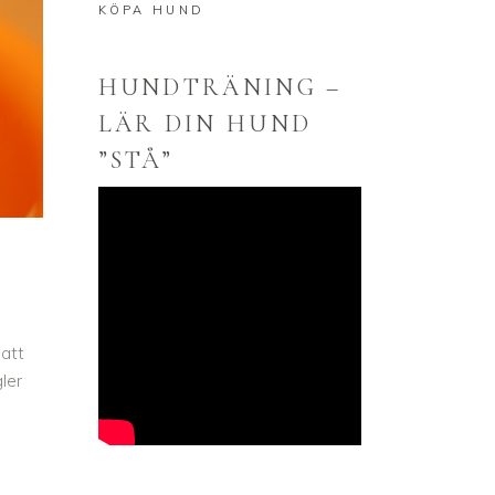
KÖPA HUND
HUNDTRÄNING –
LÄR DIN HUND
”STÅ”
 att
ler