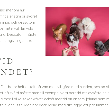
äsa mer om hur
ämnas ensam är svaret
t lämnas och dessutom
n intervall. En valp
 hund. Dessutom måste
och omgivningen ska
TID
NDET?
 Det beror helt enkelt på vad man vill göra med hunden, och på vi
t pälsvård måste man till exempel vara beredd att avsätta en h
ävla med i olika saker kräver också mer tid än en familjehund som 
atte eller husse. Man bör dock räkna med att lägga ett par timmar 