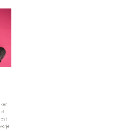
lken
el
mest
varje