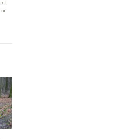
 att
 är
R